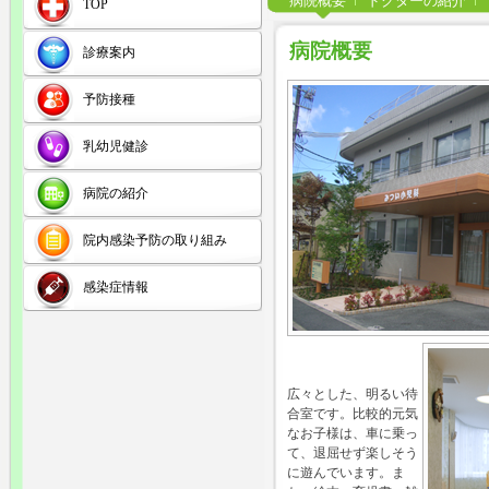
病院概要
ドクターの紹介
TOP
病院概要
診療案内
予防接種
乳幼児健診
病院の紹介
院内感染予防の取り組み
感染症情報
広々とした、明るい待
合室です。比較的元気
なお子様は、車に乗っ
て、退屈せず楽しそう
に遊んでいます。ま